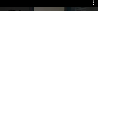
Reproduzir vídeo
instituto
OPDO
+55 19 99913-3668
contato.instituto.opdo@gmail.com