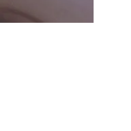
instituto
OPDO
+55 19 99913-3668
contato.instituto.opdo@gmail.com
Rua Visconde do Rio Claro, 420
Barão Geraldo | Campinas - SP
Terms & Conditions
Privacy Policy