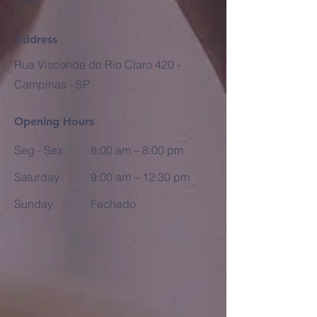
café!
Address
Rua Visconde do Rio Claro 420 -
Campinas - SP
Opening Hours
Seg - Sex
8:00 am – 8:00 pm
Saturday
9:00 am – 12:30 pm
​Sunday
Fechado