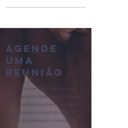
Agende
uma
reunião
Quer conversar com a gente e ver
como podemos trabalhar juntos para
transformar positivamente o futuro de
adolescentes e jovens do Brasil?
Veja nosso endereço e marque um